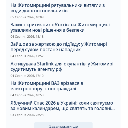
На Житомирщині рятувальники витягли з
води двох потопельників
05 Серпня 2026, 10:09
Захист критичних об’єктів: на Житомирщині
ухвалили нові рішення з безпеки
04 Серпня 2026, 18:18
Зайшов за жертвою до під’їзду: у Житомирі
перед судом постане нападник
04 Серпня 2026, 17:57
Активувала Starlink для окупантів: у Житомирі
судитимуть агентку рф
04 Серпня 2026, 17:10
На Житомирщині ВАЗ врізався в
електроопору: є постраждалі
04 Серпня 2026, 10:53
Яблучний Спас 2026 в Україні: коли святкуємо
за новим календарем, що святять та головні
прикмети дня
03 Серпня 2026, 23:23
Завантажити ще