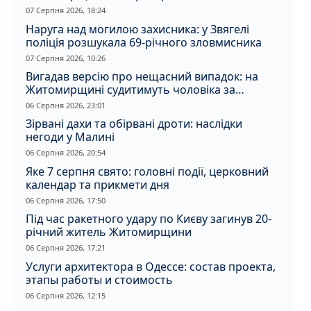
07 Серпня 2026, 18:24
Наруга над могилою захисника: у Звягелі
поліція розшукала 69-річного зловмисника
07 Серпня 2026, 10:26
Вигадав версію про нещасний випадок: на
Житомирщині судитимуть чоловіка за
вбивство співмешканки
06 Серпня 2026, 23:01
Зірвані дахи та обірвані дроти: наслідки
негоди у Малині
06 Серпня 2026, 20:54
Яке 7 серпня свято: головні події, церковний
календар та прикмети дня
06 Серпня 2026, 17:50
Під час ракетного удару по Києву загинув 20-
річний житель Житомирщини
06 Серпня 2026, 17:21
Услуги архитектора в Одессе: состав проекта,
этапы работы и стоимость
06 Серпня 2026, 12:15