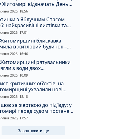
у Житомирі відзначать День
апора та День Незалежності
ерпня 2026, 18:56
ртинки з Яблучним Спасом
6: найкрасивіші листівки та
і привітання зі святом
ерпня 2026, 17:01
 Житомирщині блискавка
чила в житловий будинок –
алахнула пожежа
ерпня 2026, 16:46
 Житомирщині рятувальники
ягли з води двох
топельників
ерпня 2026, 10:09
ист критичних об’єктів: на
томирщині ухвалили нові
ення з безпеки
ерпня 2026, 18:18
шов за жертвою до під’їзду: у
томирі перед судом постане
падник
ерпня 2026, 17:57
Завантажити ще