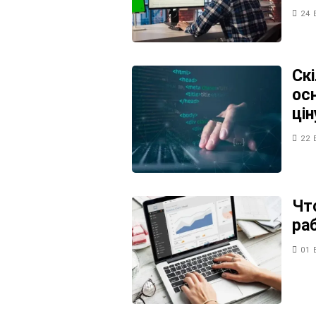
24 
Ск
ос
цін
22 
Чт
ра
01 