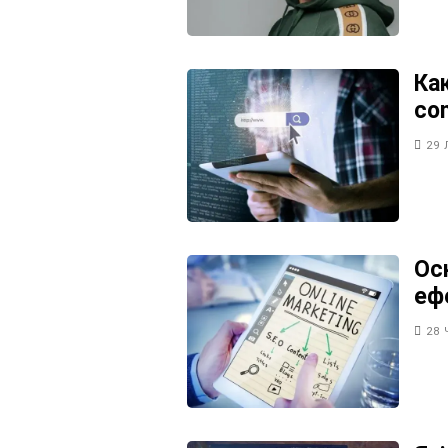
Ка
co
29 
Ос
еф
28 