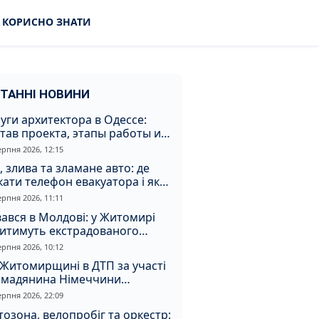
КОРИСНО ЗНАТИ
ТАННІ НОВИНИ
уги архитектора в Одессе:
тав проекта, этапы работы и
оимость
ерпня 2026, 12:15
, злива та зламане авто: де
ати телефон евакуатора і як
натрапити на аферистів
ерпня 2026, 11:11
ався в Молдові: у Житомирі
дитимуть екстрадованого
земця за сурогатний спирт і
ерпня 2026, 10:12
дмивання грошей
Житомирщині в ДТП за участі
омадянина Німеччини
страждали двоє людей
ерпня 2026, 22:09
озона, велопробіг та оркестр: