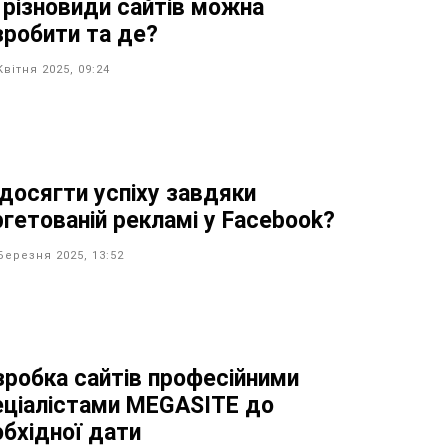
і різновиди сайтів можна
зробити та де?
Квітня 2025, 09:24
 досягти успіху завдяки
ргетованій рекламі у Facebook?
Березня 2025, 13:52
зробка сайтів професійними
еціалістами MEGASITE до
обхідної дати