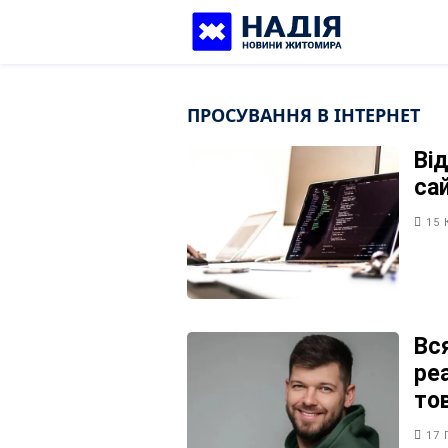
Skip
to
content
ПРОСУВАННЯ В ІНТЕРНЕТ
Від
са
15 
Вс
ре
то
17 