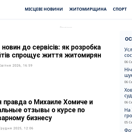
МІСЦЕВІ НОВИНИ
ЖИТОМИРЩИНА
СПОРТ
ОС
 новин до сервісів: як розробка
Усл
йтів спрощує життя житомирян
сос
ст
06 С
Квітня 2026, 16:59
Ніч
шук
не 
06 С
Хов
су
іно
я правда о Михаиле Хомиче и
06 С
ві
альные отзывы о курсе по
На 
гр
варному бизнесу
по
05 С
Грудня 2025, 12:06
Фот