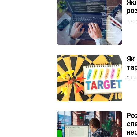
Як
ро
26 
Як
та
29 
Ро
сп
не