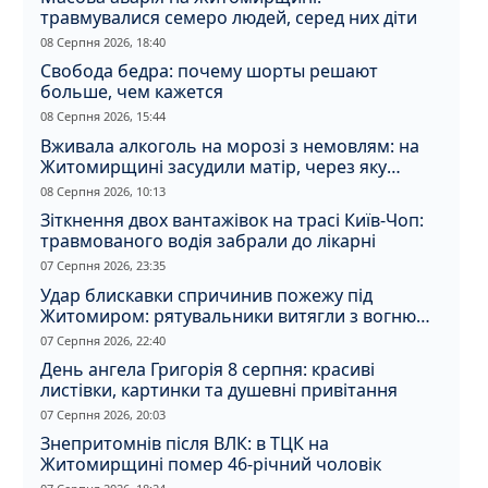
травмувалися семеро людей, серед них діти
08 Серпня 2026, 18:40
Свобода бедра: почему шорты решают
больше, чем кажется
08 Серпня 2026, 15:44
Вживала алкоголь на морозі з немовлям: на
Житомирщині засудили матір, через яку
дитина отримала обмороження
08 Серпня 2026, 10:13
Зіткнення двох вантажівок на трасі Київ-Чоп:
травмованого водія забрали до лікарні
07 Серпня 2026, 23:35
Удар блискавки спричинив пожежу під
Житомиром: рятувальники витягли з вогню
кота
07 Серпня 2026, 22:40
День ангела Григорія 8 серпня: красиві
листівки, картинки та душевні привітання
07 Серпня 2026, 20:03
Знепритомнів після ВЛК: в ТЦК на
Житомирщині помер 46-річний чоловік