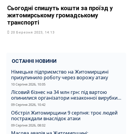
Сьогодні спишуть кошти за проїзд у
житомирському громадському
транспорті
20 Березня 2023, 14:13
ОСТАННІ НОВИНИ
Німецьке підприємство на Житомирщині
призупинило роботу через ворожу атаку
10 Серпня 2026, 10:05
Лісовий бізнес на 34 млн грн: під вартою
опинилися організатори незаконної вирубки
на Житомирщині
09 Серпня 2026, 10:42
Обстріл Житомирщини 9 серпня: троє людей
постраждали внаслідок атаки
09 Серпня 2026, 08:02
Масова аварія на Житомирщині: