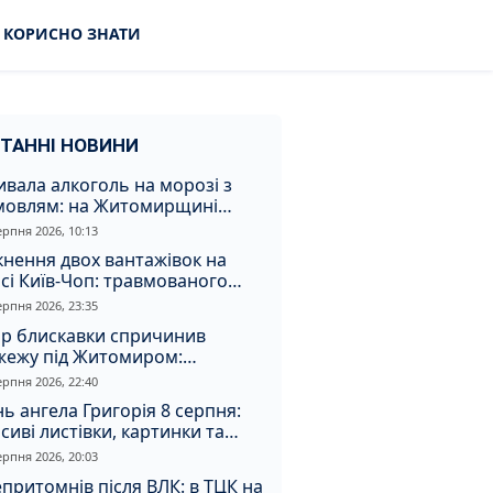
КОРИСНО ЗНАТИ
ТАННІ НОВИНИ
вала алкоголь на морозі з
мовлям: на Житомирщині
удили матір, через яку дитина
ерпня 2026, 10:13
римала обмороження
кнення двох вантажівок на
сі Київ-Чоп: травмованого
ія забрали до лікарні
ерпня 2026, 23:35
ар блискавки спричинив
жежу під Житомиром:
увальники витягли з вогню
ерпня 2026, 22:40
а
ь ангела Григорія 8 серпня:
сиві листівки, картинки та
евні привітання
ерпня 2026, 20:03
притомнів після ВЛК: в ТЦК на