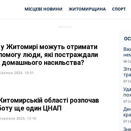
МІСЦЕВІ НОВИНИ
ЖИТОМИРЩИНА
СПОРТ
ОС
 у Житомирі можуть отримати
Вжи
помогу люди, які постраждали
не
зас
д домашнього насильства?
08 С
от
Зіт
Серпня 2023, 10:51
тра
вод
07 С
Уд
по
Житомирській області розпочав
рят
07 С
кот
боту ще один ЦНАП
Ден
кра
Березня 2023, 13:10
душ
07 С
Зне