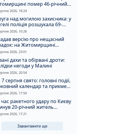
томирщині помер 46-річний
овік
ерпня 2026, 18:24
уга над могилою захисника: у
гелі поліція розшукала 69-
чного зловмисника
ерпня 2026, 10:26
гадав версію про нещасний
падок: на Житомирщині
итимуть чоловіка за вбивство
ерпня 2026, 23:01
івмешканки
вані дахи та обірвані дроти:
лідки негоди у Малині
ерпня 2026, 20:54
 7 серпня свято: головні події,
рковний календар та прикмети
я
ерпня 2026, 17:50
 час ракетного удару по Києву
инув 20-річний житель
томирщини
ерпня 2026, 17:21
Завантажити ще