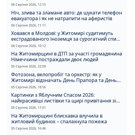
06 Серпня 2026, 12:15
Ніч, злива та зламане авто: де шукати телефон
евакуатора і як не натрапити на аферистів
06 Серпня 2026, 11:11
Ховався в Молдові: у Житомирі судитимуть
екстрадованого іноземця за сурогатний спирт
і відмивання грошей
06 Серпня 2026, 10:12
На Житомирщині в ДТП за участі громадянина
Німеччини постраждали двоє людей
05 Серпня 2026, 22:09
Фотозона, велопробіг та оркестр: як у
Житомирі відзначать День Прапора та День
Незалежності
05 Серпня 2026, 18:56
Картинки з Яблучним Спасом 2026:
найкрасивіші листівки та щирі привітання зі
святом
05 Серпня 2026, 17:01
На Житомирщині блискавка влучила в
житловий будинок – спалахнула пожежа
05 Серпня 2026, 16:46