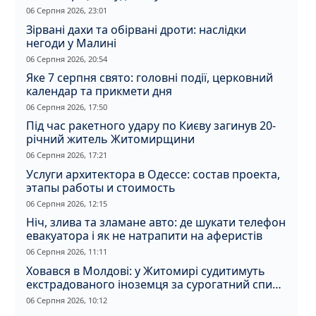
вбивство співмешканки
06 Серпня 2026, 23:01
Зірвані дахи та обірвані дроти: наслідки
негоди у Малині
06 Серпня 2026, 20:54
Яке 7 серпня свято: головні події, церковний
календар та прикмети дня
06 Серпня 2026, 17:50
Під час ракетного удару по Києву загинув 20-
річний житель Житомирщини
06 Серпня 2026, 17:21
Услуги архитектора в Одессе: состав проекта,
этапы работы и стоимость
06 Серпня 2026, 12:15
Ніч, злива та зламане авто: де шукати телефон
евакуатора і як не натрапити на аферистів
06 Серпня 2026, 11:11
Ховався в Молдові: у Житомирі судитимуть
екстрадованого іноземця за сурогатний спирт
і відмивання грошей
06 Серпня 2026, 10:12