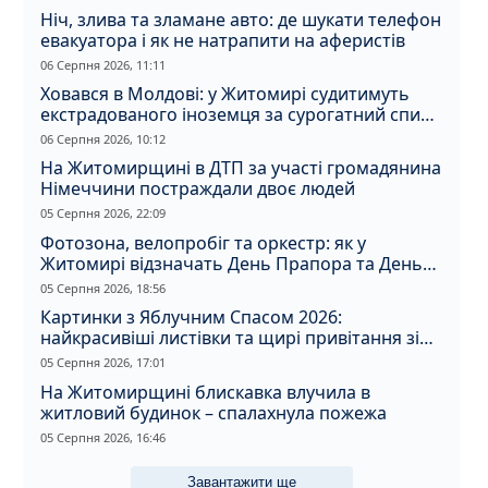
Ніч, злива та зламане авто: де шукати телефон
евакуатора і як не натрапити на аферистів
06 Серпня 2026, 11:11
Ховався в Молдові: у Житомирі судитимуть
екстрадованого іноземця за сурогатний спирт
і відмивання грошей
06 Серпня 2026, 10:12
На Житомирщині в ДТП за участі громадянина
Німеччини постраждали двоє людей
05 Серпня 2026, 22:09
Фотозона, велопробіг та оркестр: як у
Житомирі відзначать День Прапора та День
Незалежності
05 Серпня 2026, 18:56
Картинки з Яблучним Спасом 2026:
найкрасивіші листівки та щирі привітання зі
святом
05 Серпня 2026, 17:01
На Житомирщині блискавка влучила в
житловий будинок – спалахнула пожежа
05 Серпня 2026, 16:46
Завантажити ще