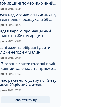
томирщині помер 46-річний
овік
ерпня 2026, 18:24
уга над могилою захисника: у
гелі поліція розшукала 69-
чного зловмисника
ерпня 2026, 10:26
гадав версію про нещасний
падок: на Житомирщині
итимуть чоловіка за вбивство
ерпня 2026, 23:01
івмешканки
вані дахи та обірвані дроти:
лідки негоди у Малині
ерпня 2026, 20:54
 7 серпня свято: головні події,
рковний календар та прикмети
я
ерпня 2026, 17:50
 час ракетного удару по Києву
инув 20-річний житель
томирщини
ерпня 2026, 17:21
Завантажити ще