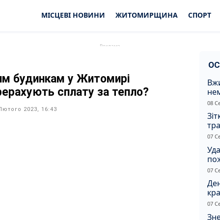
МІСЦЕВІ НОВИНИ
ЖИТОМИРЩИНА
СПОРТ
ОС
им будинкам у Житомирі
Вжи
рерахують сплату за тепло?
не
зас
08 С
от
Лютого 2023, 16:43
Зіт
тра
вод
07 С
Уд
по
рят
07 С
кот
Ден
кра
душ
07 С
Зне