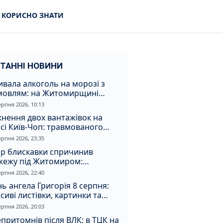
КОРИСНО ЗНАТИ
ТАННІ НОВИНИ
вала алкоголь на морозі з
мовлям: на Житомирщині
удили матір, через яку дитина
ерпня 2026, 10:13
римала обмороження
кнення двох вантажівок на
сі Київ-Чоп: травмованого
ія забрали до лікарні
ерпня 2026, 23:35
ар блискавки спричинив
жежу під Житомиром:
увальники витягли з вогню
ерпня 2026, 22:40
а
ь ангела Григорія 8 серпня:
сиві листівки, картинки та
евні привітання
ерпня 2026, 20:03
притомнів після ВЛК: в ТЦК на