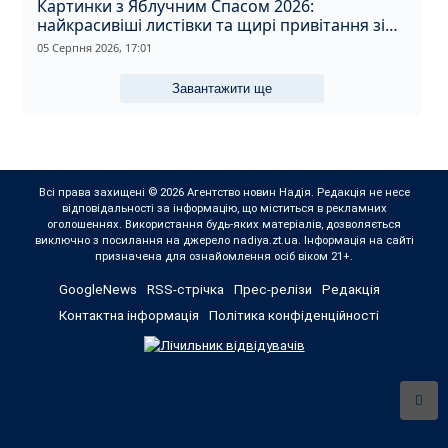
Картинки з Яблучним Спасом 2026:
найкрасивіші листівки та щирі привітання зі
святом
05 Серпня 2026, 17:01
Завантажити ще
Всі права захищені © 2026 Агентство новин Надія. Редакція не несе
відповідальності за інформацію, що міститься в рекламних
оголошеннях. Використання будь-яких матеріалів, дозволяється
виключно з посилання на джерело nadiya.zt.ua. Інформація на сайті
призначена для ознайомлення осіб віком 21+.
GoogleNews
RSS-стрічка
Прес-релізи
Редакція
Контактна інформація
Політика конфіденційності