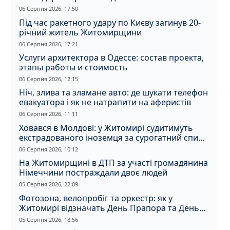
06 Серпня 2026, 17:50
Під час ракетного удару по Києву загинув 20-
річний житель Житомирщини
06 Серпня 2026, 17:21
Услуги архитектора в Одессе: состав проекта,
этапы работы и стоимость
06 Серпня 2026, 12:15
Ніч, злива та зламане авто: де шукати телефон
евакуатора і як не натрапити на аферистів
06 Серпня 2026, 11:11
Ховався в Молдові: у Житомирі судитимуть
екстрадованого іноземця за сурогатний спирт
і відмивання грошей
06 Серпня 2026, 10:12
На Житомирщині в ДТП за участі громадянина
Німеччини постраждали двоє людей
05 Серпня 2026, 22:09
Фотозона, велопробіг та оркестр: як у
Житомирі відзначать День Прапора та День
Незалежності
05 Серпня 2026, 18:56