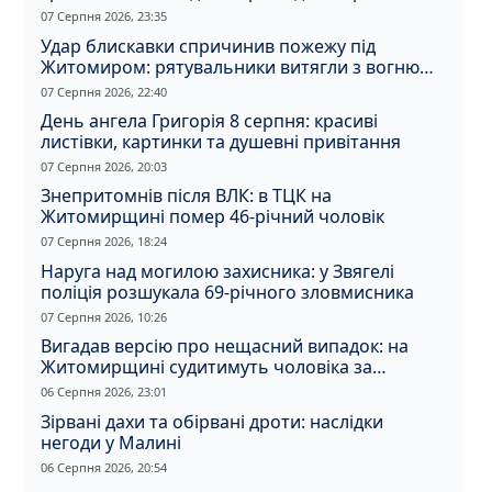
07 Серпня 2026, 23:35
Удар блискавки спричинив пожежу під
Житомиром: рятувальники витягли з вогню
кота
07 Серпня 2026, 22:40
День ангела Григорія 8 серпня: красиві
листівки, картинки та душевні привітання
07 Серпня 2026, 20:03
Знепритомнів після ВЛК: в ТЦК на
Житомирщині помер 46-річний чоловік
07 Серпня 2026, 18:24
Наруга над могилою захисника: у Звягелі
поліція розшукала 69-річного зловмисника
07 Серпня 2026, 10:26
Вигадав версію про нещасний випадок: на
Житомирщині судитимуть чоловіка за
вбивство співмешканки
06 Серпня 2026, 23:01
Зірвані дахи та обірвані дроти: наслідки
негоди у Малині
06 Серпня 2026, 20:54