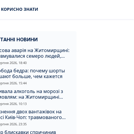
КОРИСНО ЗНАТИ
ТАННІ НОВИНИ
сова аварія на Житомирщині:
авмувалися семеро людей,
ед них діти
ерпня 2026, 18:40
обода бедра: почему шорты
шают больше, чем кажется
ерпня 2026, 15:44
вала алкоголь на морозі з
мовлям: на Житомирщині
удили матір, через яку дитина
ерпня 2026, 10:13
римала обмороження
кнення двох вантажівок на
сі Київ-Чоп: травмованого
ія забрали до лікарні
ерпня 2026, 23:35
ар блискавки спричинив