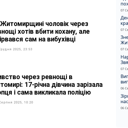
по
рят
07 С
кот
Ден
кра
 Житомирщині чоловік через
душ
07 С
нощі хотів вбити кохану, але
Зне
ірвався сам на вибухівці
Жи
чол
07 С
Грудня 2025, 23:53
Нар
Звя
рі
07 С
ивство через ревнощі в
Ви
ви
омирі: 17-річна дівчина зарізала
суд
06 С
опця і сама викликала поліцію
сп
Зір
нас
Серпня 2025, 10:20
06 С