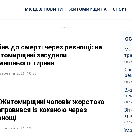
МІСЦЕВІ НОВИНИ
ЖИТОМИРЩИНА
СПОРТ
ОС
бив до смерті через ревнощі: на
Ма
томирщині засудили
тр
сер
машнього тирана
08 С
Св
Березня 2026, 10:26
ре
08 С
Вжи
не
зас
 Житомирщині чоловік жорстоко
08 С
от
зправився із коханою через
Зіт
тра
внощі
вод
07 С
Березня 2026, 19:05
Уд