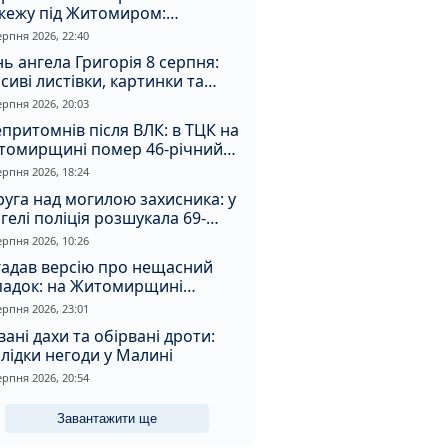
жежу під Житомиром:
увальники витягли з вогню
ерпня 2026, 22:40
а
ь ангела Григорія 8 серпня:
сиві листівки, картинки та
евні привітання
ерпня 2026, 20:03
притомнів після ВЛК: в ТЦК на
томирщині помер 46-річний
овік
ерпня 2026, 18:24
уга над могилою захисника: у
гелі поліція розшукала 69-
чного зловмисника
ерпня 2026, 10:26
гадав версію про нещасний
падок: на Житомирщині
итимуть чоловіка за вбивство
ерпня 2026, 23:01
івмешканки
вані дахи та обірвані дроти:
лідки негоди у Малині
ерпня 2026, 20:54
Завантажити ще