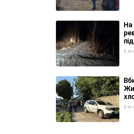
На
рев
під
30 
Вб
Жит
хл
05 