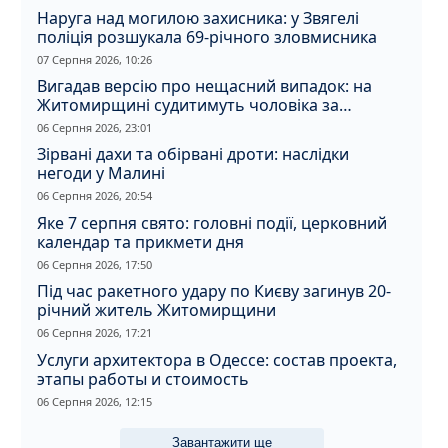
Наруга над могилою захисника: у Звягелі
поліція розшукала 69-річного зловмисника
07 Серпня 2026, 10:26
Вигадав версію про нещасний випадок: на
Житомирщині судитимуть чоловіка за
вбивство співмешканки
06 Серпня 2026, 23:01
Зірвані дахи та обірвані дроти: наслідки
негоди у Малині
06 Серпня 2026, 20:54
Яке 7 серпня свято: головні події, церковний
календар та прикмети дня
06 Серпня 2026, 17:50
Під час ракетного удару по Києву загинув 20-
річний житель Житомирщини
06 Серпня 2026, 17:21
Услуги архитектора в Одессе: состав проекта,
этапы работы и стоимость
06 Серпня 2026, 12:15
Завантажити ще