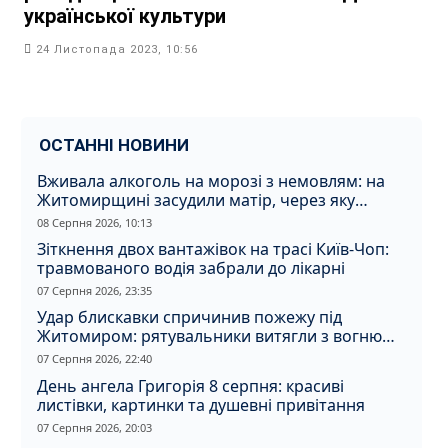
української культури
24 Листопада 2023, 10:56
ОСТАННІ НОВИНИ
Вживала алкоголь на морозі з немовлям: на
Житомирщині засудили матір, через яку
дитина отримала обмороження
08 Серпня 2026, 10:13
Зіткнення двох вантажівок на трасі Київ-Чоп:
травмованого водія забрали до лікарні
07 Серпня 2026, 23:35
Удар блискавки спричинив пожежу під
Житомиром: рятувальники витягли з вогню
кота
07 Серпня 2026, 22:40
День ангела Григорія 8 серпня: красиві
листівки, картинки та душевні привітання
07 Серпня 2026, 20:03