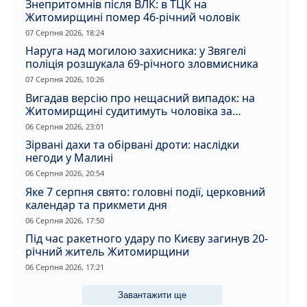
Знепритомнів після ВЛК: в ТЦК на
Житомирщині помер 46-річний чоловік
07 Серпня 2026, 18:24
Наруга над могилою захисника: у Звягелі
поліція розшукала 69-річного зловмисника
07 Серпня 2026, 10:26
Вигадав версію про нещасний випадок: на
Житомирщині судитимуть чоловіка за
вбивство співмешканки
06 Серпня 2026, 23:01
Зірвані дахи та обірвані дроти: наслідки
негоди у Малині
06 Серпня 2026, 20:54
Яке 7 серпня свято: головні події, церковний
календар та прикмети дня
06 Серпня 2026, 17:50
Під час ракетного удару по Києву загинув 20-
річний житель Житомирщини
06 Серпня 2026, 17:21
Завантажити ще