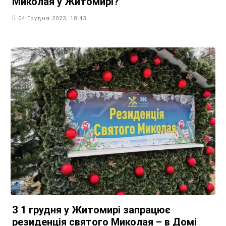
Миколая у Житомирі?
04 Грудня 2023, 18:43
З 1 грудня у Житомирі запрацює
резиденція святого Миколая – в Домі