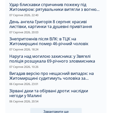
Удар блискавки спричинив пожежу під
Житомиром: рятувальники витягли з вогню
кота
07 Серпня 2026, 22:40
День ангела Григорія 8 серпня: красиві
листівки, картинки та душевні привітання
07 Серпня 2026, 20:03
Знепритомнів після ВЛК: в ТЦК на
Житомирщині помер 46-річний чоловік
07 Серпня 2026, 18:24
Наруга над могилою захисника: у Звягелі
поліція розшукала 69-річного зловмисника
07 Серпня 2026, 10:26
Вигадав версію про нещасний випадок: на
Житомирщині судитимуть чоловіка за
вбивство співмешканки
06 Серпня 2026, 23:01
Зірвані дахи та обірвані дроти: наслідки
негоди у Малині
06 Серпня 2026, 20:54
Завантажити ще