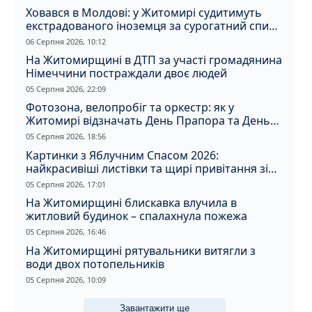
Ховався в Молдові: у Житомирі судитимуть
екстрадованого іноземця за сурогатний спирт
і відмивання грошей
06 Серпня 2026, 10:12
На Житомирщині в ДТП за участі громадянина
Німеччини постраждали двоє людей
05 Серпня 2026, 22:09
Фотозона, велопробіг та оркестр: як у
Житомирі відзначать День Прапора та День
Незалежності
05 Серпня 2026, 18:56
Картинки з Яблучним Спасом 2026:
найкрасивіші листівки та щирі привітання зі
святом
05 Серпня 2026, 17:01
На Житомирщині блискавка влучила в
житловий будинок – спалахнула пожежа
05 Серпня 2026, 16:46
На Житомирщині рятувальники витягли з
води двох потопельників
05 Серпня 2026, 10:09
Завантажити ще