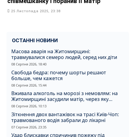
співмешканку і поранив її матір
25 Листопада 2025, 23:38
ОСТАННІ НОВИНИ
Масова аварія на Житомирщині:
травмувалися семеро людей, серед них діти
08 Серпня 2026, 18:40
Свобода бедра: почему шорты решают
больше, чем кажется
08 Серпня 2026, 15:44
Вживала алкоголь на морозі з немовлям: на
Житомирщині засудили матір, через яку
дитина отримала обмороження
08 Серпня 2026, 10:13
Зіткнення двох вантажівок на трасі Київ-Чоп:
травмованого водія забрали до лікарні
07 Серпня 2026, 23:35
Удар блискавки спричинив пожежу під