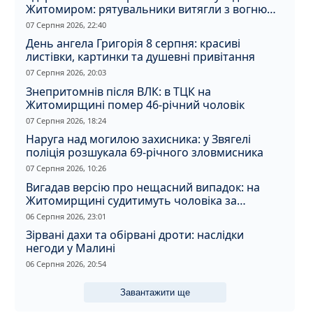
Житомиром: рятувальники витягли з вогню
кота
07 Серпня 2026, 22:40
День ангела Григорія 8 серпня: красиві
листівки, картинки та душевні привітання
07 Серпня 2026, 20:03
Знепритомнів після ВЛК: в ТЦК на
Житомирщині помер 46-річний чоловік
07 Серпня 2026, 18:24
Наруга над могилою захисника: у Звягелі
поліція розшукала 69-річного зловмисника
07 Серпня 2026, 10:26
Вигадав версію про нещасний випадок: на
Житомирщині судитимуть чоловіка за
вбивство співмешканки
06 Серпня 2026, 23:01
Зірвані дахи та обірвані дроти: наслідки
негоди у Малині
06 Серпня 2026, 20:54
Завантажити ще