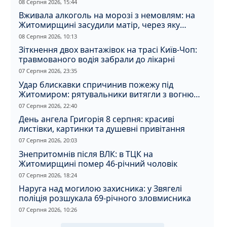
08 Серпня 2026, 15:44
Вживала алкоголь на морозі з немовлям: на
Житомирщині засудили матір, через яку
дитина отримала обмороження
08 Серпня 2026, 10:13
Зіткнення двох вантажівок на трасі Київ-Чоп:
травмованого водія забрали до лікарні
07 Серпня 2026, 23:35
Удар блискавки спричинив пожежу під
Житомиром: рятувальники витягли з вогню
кота
07 Серпня 2026, 22:40
День ангела Григорія 8 серпня: красиві
листівки, картинки та душевні привітання
07 Серпня 2026, 20:03
Знепритомнів після ВЛК: в ТЦК на
Житомирщині помер 46-річний чоловік
07 Серпня 2026, 18:24
Наруга над могилою захисника: у Звягелі
поліція розшукала 69-річного зловмисника
07 Серпня 2026, 10:26