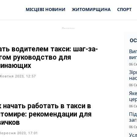
МІСЦЕВІ НОВИНИ
ЖИТОМИРЩИНА
СПОРТ
ОС
ать водителем такси: шаг-за-
Ви
гом руководство для
ви
суд
чинающих
06 С
сп
Зір
Жовтня 2023, 12:57
нас
06 С
Яке
це
дн
к начать работать в такси в
06 С
томире: рекомендации для
Під
заг
вичков
Жи
06 С
Вересня 2023, 17:01
Усл