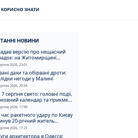
КОРИСНО ЗНАТИ
ТАННІ НОВИНИ
гадав версію про нещасний
падок: на Житомирщині
итимуть чоловіка за вбивство
ерпня 2026, 23:01
івмешканки
вані дахи та обірвані дроти:
лідки негоди у Малині
ерпня 2026, 20:54
 7 серпня свято: головні події,
рковний календар та прикмети
я
ерпня 2026, 17:50
 час ракетного удару по Києву
инув 20-річний житель
томирщини
ерпня 2026, 17:21
уги архитектора в Одессе: