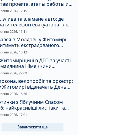
тав проекта, этапы работы и
оимость
ерпня 2026, 12:15
, злива та зламане авто: де
ати телефон евакуатора і як
натрапити на аферистів
ерпня 2026, 11:11
ався в Молдові: у Житомирі
дитимуть екстрадованого
земця за сурогатний спирт і
ерпня 2026, 10:12
дмивання грошей
Житомирщині в ДТП за участі
омадянина Німеччини
страждали двоє людей
ерпня 2026, 22:09
озона, велопробіг та оркестр:
у Житомирі відзначать День
апора та День Незалежності
ерпня 2026, 18:56
ртинки з Яблучним Спасом
6: найкрасивіші листівки та
і привітання зі святом
ерпня 2026, 17:01
Завантажити ще