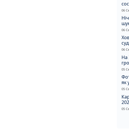
сос
ст
06 С
Ніч
шук
не 
06 С
Хов
су
іно
06 С
ві
На 
гр
по
05 С
Фот
як 
Пр
05 С
Ка
202
щир
05 С