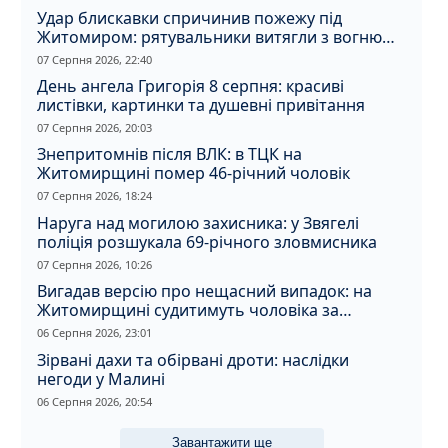
Удар блискавки спричинив пожежу під
Житомиром: рятувальники витягли з вогню
кота
07 Серпня 2026, 22:40
День ангела Григорія 8 серпня: красиві
листівки, картинки та душевні привітання
07 Серпня 2026, 20:03
Знепритомнів після ВЛК: в ТЦК на
Житомирщині помер 46-річний чоловік
07 Серпня 2026, 18:24
Наруга над могилою захисника: у Звягелі
поліція розшукала 69-річного зловмисника
07 Серпня 2026, 10:26
Вигадав версію про нещасний випадок: на
Житомирщині судитимуть чоловіка за
вбивство співмешканки
06 Серпня 2026, 23:01
Зірвані дахи та обірвані дроти: наслідки
негоди у Малині
06 Серпня 2026, 20:54
Завантажити ще