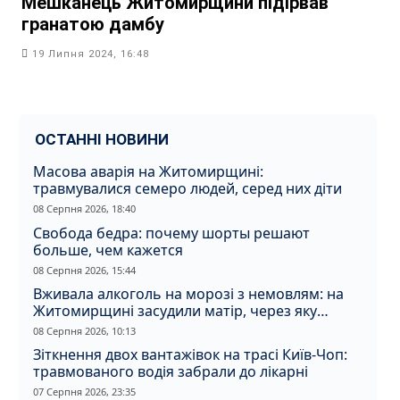
Мешканець Житомирщини підірвав
гранатою дамбу
19 Липня 2024, 16:48
ОСТАННІ НОВИНИ
Масова аварія на Житомирщині:
травмувалися семеро людей, серед них діти
08 Серпня 2026, 18:40
Свобода бедра: почему шорты решают
больше, чем кажется
08 Серпня 2026, 15:44
Вживала алкоголь на морозі з немовлям: на
Житомирщині засудили матір, через яку
дитина отримала обмороження
08 Серпня 2026, 10:13
Зіткнення двох вантажівок на трасі Київ-Чоп:
травмованого водія забрали до лікарні
07 Серпня 2026, 23:35