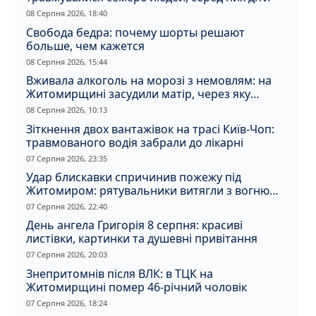
08 Серпня 2026, 18:40
Свобода бедра: почему шорты решают
больше, чем кажется
08 Серпня 2026, 15:44
Вживала алкоголь на морозі з немовлям: на
Житомирщині засудили матір, через яку
дитина отримала обмороження
08 Серпня 2026, 10:13
Зіткнення двох вантажівок на трасі Київ-Чоп:
травмованого водія забрали до лікарні
07 Серпня 2026, 23:35
Удар блискавки спричинив пожежу під
Житомиром: рятувальники витягли з вогню
кота
07 Серпня 2026, 22:40
День ангела Григорія 8 серпня: красиві
листівки, картинки та душевні привітання
07 Серпня 2026, 20:03
Знепритомнів після ВЛК: в ТЦК на
Житомирщині помер 46-річний чоловік
07 Серпня 2026, 18:24