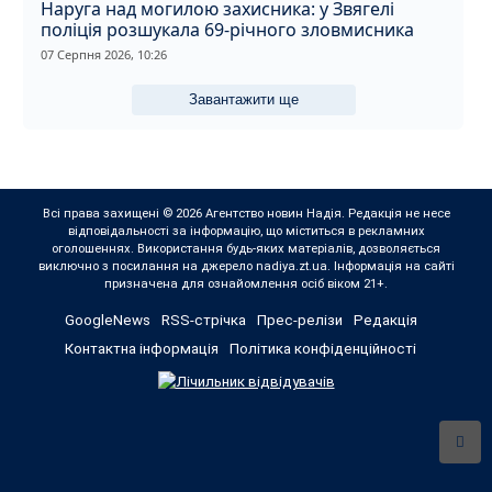
Наруга над могилою захисника: у Звягелі
поліція розшукала 69-річного зловмисника
07 Серпня 2026, 10:26
Завантажити ще
Всі права захищені © 2026 Агентство новин Надія. Редакція не несе
відповідальності за інформацію, що міститься в рекламних
оголошеннях. Використання будь-яких матеріалів, дозволяється
виключно з посилання на джерело nadiya.zt.ua. Інформація на сайті
призначена для ознайомлення осіб віком 21+.
GoogleNews
RSS-стрічка
Прес-релізи
Редакція
Контактна інформація
Політика конфіденційності