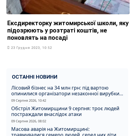
Ексдиректорку житомирської школи, яку
підозрюють у розтраті коштів, не
поновлять на посаді
23 Грудня 2023, 10:52
ОСТАННІ НОВИНИ
Лісовий бізнес на 34 млн грн: під вартою
опинилися організатори незаконної вирубки
на Житомирщині
09 Серпня 2026, 10:42
Обстріл Житомирщини 9 серпня: троє людей
постраждали внаслідок атаки
09 Серпня 2026, 08:02
Масова аварія на Житомирщині:
травмувалися семеро людей, серед них діти