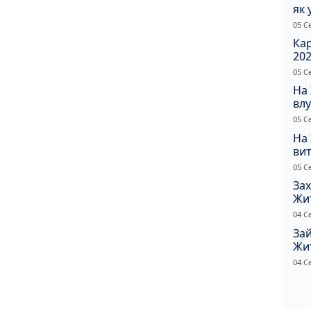
як 
Пр
05 С
Ка
202
щир
05 С
На
влу
сп
05 С
На
вит
по
05 С
Зах
Жи
ріш
04 С
Зай
Жи
на
04 С