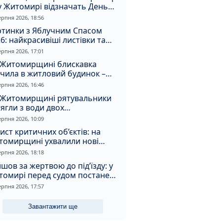
у Житомирі відзначать День
апора та День Незалежності
ерпня 2026, 18:56
ртинки з Яблучним Спасом
6: найкрасивіші листівки та
і привітання зі святом
ерпня 2026, 17:01
 Житомирщині блискавка
чила в житловий будинок –
алахнула пожежа
ерпня 2026, 16:46
 Житомирщині рятувальники
ягли з води двох
топельників
ерпня 2026, 10:09
ист критичних об’єктів: на
томирщині ухвалили нові
ення з безпеки
ерпня 2026, 18:18
шов за жертвою до під’їзду: у
томирі перед судом постане
падник
ерпня 2026, 17:57
Завантажити ще