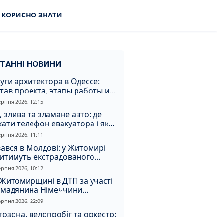
КОРИСНО ЗНАТИ
ТАННІ НОВИНИ
уги архитектора в Одессе:
тав проекта, этапы работы и
оимость
ерпня 2026, 12:15
, злива та зламане авто: де
ати телефон евакуатора і як
натрапити на аферистів
ерпня 2026, 11:11
ався в Молдові: у Житомирі
дитимуть екстрадованого
земця за сурогатний спирт і
ерпня 2026, 10:12
дмивання грошей
Житомирщині в ДТП за участі
омадянина Німеччини
страждали двоє людей
ерпня 2026, 22:09
озона, велопробіг та оркестр: