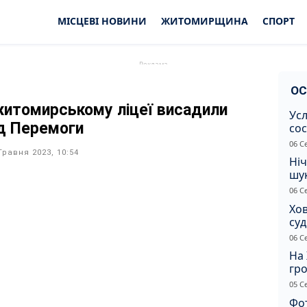
МІСЦЕВІ НОВИНИ
ЖИТОМИРЩИНА
СПОРТ
ОС
житомирському ліцеї висадили
Усл
д Перемоги
сос
ст
06 С
Травня 2023, 10:54
Ніч
шук
не 
06 С
Хов
су
іно
06 С
ві
На 
гр
по
05 С
Фот