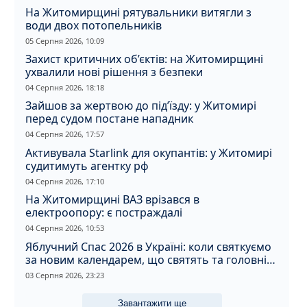
На Житомирщині рятувальники витягли з
води двох потопельників
05 Серпня 2026, 10:09
Захист критичних об’єктів: на Житомирщині
ухвалили нові рішення з безпеки
04 Серпня 2026, 18:18
Зайшов за жертвою до під’їзду: у Житомирі
перед судом постане нападник
04 Серпня 2026, 17:57
Активувала Starlink для окупантів: у Житомирі
судитимуть агентку рф
04 Серпня 2026, 17:10
На Житомирщині ВАЗ врізався в
електроопору: є постраждалі
04 Серпня 2026, 10:53
Яблучний Спас 2026 в Україні: коли святкуємо
за новим календарем, що святять та головні
прикмети дня
03 Серпня 2026, 23:23
Завантажити ще