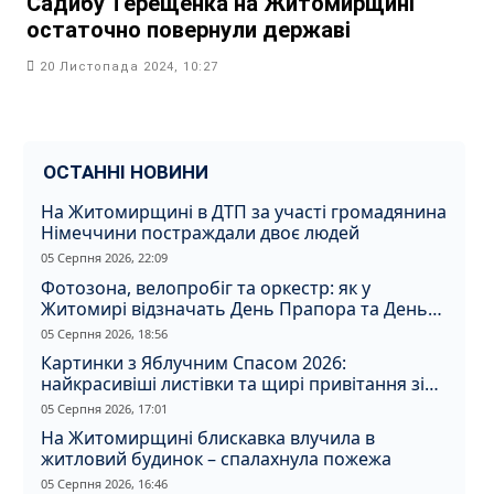
Садибу Терещенка на Житомирщині
остаточно повернули державі
20 Листопада 2024, 10:27
ОСТАННІ НОВИНИ
На Житомирщині в ДТП за участі громадянина
Німеччини постраждали двоє людей
05 Серпня 2026, 22:09
Фотозона, велопробіг та оркестр: як у
Житомирі відзначать День Прапора та День
Незалежності
05 Серпня 2026, 18:56
Картинки з Яблучним Спасом 2026:
найкрасивіші листівки та щирі привітання зі
святом
05 Серпня 2026, 17:01
На Житомирщині блискавка влучила в
житловий будинок – спалахнула пожежа
05 Серпня 2026, 16:46