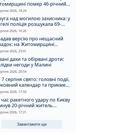
томирщині помер 46-річний
овік
ерпня 2026, 18:24
уга над могилою захисника: у
гелі поліція розшукала 69-
чного зловмисника
ерпня 2026, 10:26
гадав версію про нещасний
падок: на Житомирщині
итимуть чоловіка за вбивство
ерпня 2026, 23:01
івмешканки
вані дахи та обірвані дроти:
лідки негоди у Малині
ерпня 2026, 20:54
 7 серпня свято: головні події,
рковний календар та прикмети
я
ерпня 2026, 17:50
 час ракетного удару по Києву
инув 20-річний житель
томирщини
ерпня 2026, 17:21
Завантажити ще