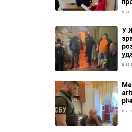
пр
24 
У 
зр
ро
уд
18 
Ме
агі
рі
23 