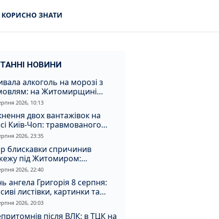
КОРИСНО ЗНАТИ
ТАННІ НОВИНИ
вала алкоголь на морозі з
мовлям: на Житомирщині
удили матір, через яку дитина
ерпня 2026, 10:13
римала обмороження
кнення двох вантажівок на
сі Київ-Чоп: травмованого
ія забрали до лікарні
ерпня 2026, 23:35
ар блискавки спричинив
жежу під Житомиром:
увальники витягли з вогню
ерпня 2026, 22:40
а
ь ангела Григорія 8 серпня:
сиві листівки, картинки та
евні привітання
ерпня 2026, 20:03
притомнів після ВЛК: в ТЦК на