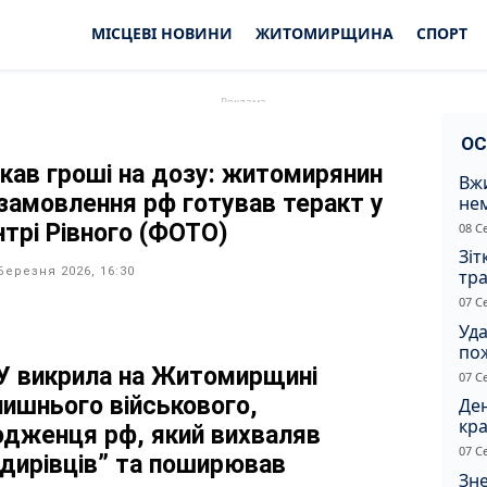
МІСЦЕВІ НОВИНИ
ЖИТОМИРЩИНА
СПОРТ
ОС
кав гроші на дозу: житомирянин
Вжи
 замовлення рф готував теракт у
не
зас
нтрі Рівного (ФОТО)
08 С
от
Зіт
Березня 2026, 16:30
тра
вод
07 С
Уд
по
рят
У викрила на Житомирщині
07 С
кот
лишнього військового,
Ден
кра
одженця рф, який вихваляв
душ
07 С
адирівців” та поширював
Зне