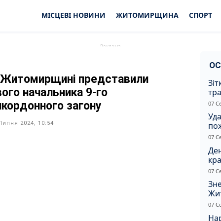
МІСЦЕВІ НОВИНИ
ЖИТОМИРЩИНА
СПОРТ
ОС
 Житомирщині представили
Зіт
вого начальника 9-го
тра
вод
икордонного загону
07 С
Уд
Липня 2024, 10:54
по
рят
07 С
кот
Ден
кра
душ
07 С
Зне
Жи
чол
07 С
Нар