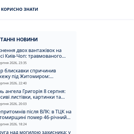
КОРИСНО ЗНАТИ
ТАННІ НОВИНИ
кнення двох вантажівок на
сі Київ-Чоп: травмованого
ія забрали до лікарні
ерпня 2026, 23:35
ар блискавки спричинив
жежу під Житомиром:
увальники витягли з вогню
ерпня 2026, 22:40
а
ь ангела Григорія 8 серпня:
сиві листівки, картинки та
евні привітання
ерпня 2026, 20:03
притомнів після ВЛК: в ТЦК на
томирщині помер 46-річний
овік
ерпня 2026, 18:24
уга над могилою захисника: у