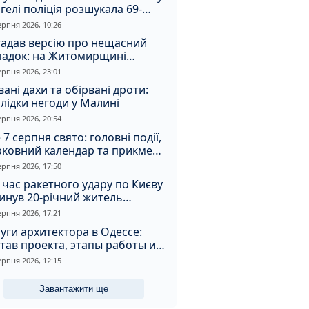
гелі поліція розшукала 69-
чного зловмисника
ерпня 2026, 10:26
гадав версію про нещасний
падок: на Житомирщині
итимуть чоловіка за вбивство
ерпня 2026, 23:01
івмешканки
вані дахи та обірвані дроти:
лідки негоди у Малині
ерпня 2026, 20:54
 7 серпня свято: головні події,
рковний календар та прикмети
я
ерпня 2026, 17:50
 час ракетного удару по Києву
инув 20-річний житель
томирщини
ерпня 2026, 17:21
уги архитектора в Одессе:
тав проекта, этапы работы и
оимость
ерпня 2026, 12:15
Завантажити ще