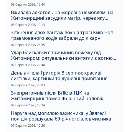
08 Серпня 2026, 15:44
Вживала алкоголь на морозі з немовлям: на
Житомирщині засудили матір, через яку
дитина отримала обмороження
08 Серпня 2026, 10:13
Зіткнення двох вантажівок на трасі Київ-Чоп:
травмованого водія забрали до лікарні
07 Серпня 2026, 23:35
Удар блискавки спричинив пожежу під
Житомиром: рятувальники витягли з вогню
кота
07 Серпня 2026, 22:40
День ангела Григорія 8 серпня: красиві
листівки, картинки та душевні привітання
07 Серпня 2026, 20:03
Знепритомнів після ВЛК: в ТЦК на
Житомирщині помер 46-річний чоловік
07 Серпня 2026, 18:24
Наруга над могилою захисника: у Звягелі
поліція розшукала 69-річного зловмисника
07 Серпня 2026, 10:26