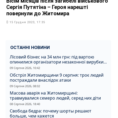
Вісім місяців після загибелі військового
Сергія Путятіна – Героя нарешті
повернули до Житомира
15 Грудня 2023, 17:35
ОСТАННІ НОВИНИ
Лісовий бізнес на 34 млн грн: під вартою
опинилися організатори незаконної вирубки
на Житомирщині
09 Серпня 2026, 10:42
Обстріл Житомирщини 9 серпня: троє людей
постраждали внаслідок атаки
09 Серпня 2026, 08:02
Масова аварія на Житомирщині:
травмувалися семеро людей, серед них діти
08 Серпня 2026, 18:40
Свобода бедра: почему шорты решают
больше, чем кажется