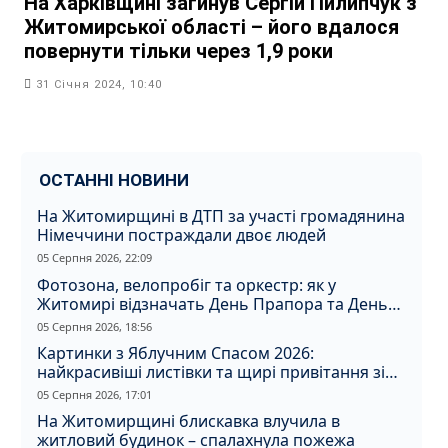
На Харківщині загинув Сергій Пилипчук з
Житомирської області – його вдалося
повернути тільки через 1,9 роки
31 Січня 2024, 10:40
ОСТАННІ НОВИНИ
На Житомирщині в ДТП за участі громадянина
Німеччини постраждали двоє людей
05 Серпня 2026, 22:09
Фотозона, велопробіг та оркестр: як у
Житомирі відзначать День Прапора та День
Незалежності
05 Серпня 2026, 18:56
Картинки з Яблучним Спасом 2026:
найкрасивіші листівки та щирі привітання зі
святом
05 Серпня 2026, 17:01
На Житомирщині блискавка влучила в
житловий будинок – спалахнула пожежа