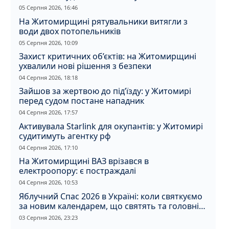
05 Серпня 2026, 16:46
На Житомирщині рятувальники витягли з
води двох потопельників
05 Серпня 2026, 10:09
Захист критичних об’єктів: на Житомирщині
ухвалили нові рішення з безпеки
04 Серпня 2026, 18:18
Зайшов за жертвою до під’їзду: у Житомирі
перед судом постане нападник
04 Серпня 2026, 17:57
Активувала Starlink для окупантів: у Житомирі
судитимуть агентку рф
04 Серпня 2026, 17:10
На Житомирщині ВАЗ врізався в
електроопору: є постраждалі
04 Серпня 2026, 10:53
Яблучний Спас 2026 в Україні: коли святкуємо
за новим календарем, що святять та головні
прикмети дня
03 Серпня 2026, 23:23