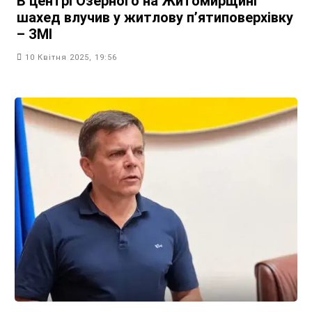
В центрі Озерного на Житомирщині
шахед влучив у житлову п’ятиповерхівку
– ЗМІ
10 Квітня 2025, 19:56