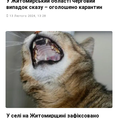
У Житомирський області черговий
випадок сказу – оголошено карантин
13 Лютого 2024, 13:28
У селі на Житомирщині зафіксовано