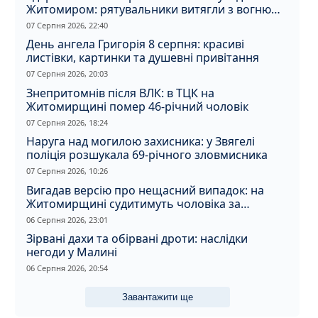
Житомиром: рятувальники витягли з вогню
кота
07 Серпня 2026, 22:40
День ангела Григорія 8 серпня: красиві
листівки, картинки та душевні привітання
07 Серпня 2026, 20:03
Знепритомнів після ВЛК: в ТЦК на
Житомирщині помер 46-річний чоловік
07 Серпня 2026, 18:24
Наруга над могилою захисника: у Звягелі
поліція розшукала 69-річного зловмисника
07 Серпня 2026, 10:26
Вигадав версію про нещасний випадок: на
Житомирщині судитимуть чоловіка за
вбивство співмешканки
06 Серпня 2026, 23:01
Зірвані дахи та обірвані дроти: наслідки
негоди у Малині
06 Серпня 2026, 20:54
Завантажити ще