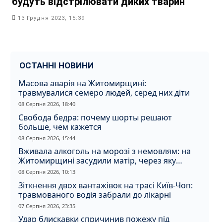
будуть відстрілювати диких тварин
13 Грудня 2023, 15:39
ОСТАННІ НОВИНИ
Масова аварія на Житомирщині:
травмувалися семеро людей, серед них діти
08 Серпня 2026, 18:40
Свобода бедра: почему шорты решают
больше, чем кажется
08 Серпня 2026, 15:44
Вживала алкоголь на морозі з немовлям: на
Житомирщині засудили матір, через яку
дитина отримала обмороження
08 Серпня 2026, 10:13
Зіткнення двох вантажівок на трасі Київ-Чоп:
травмованого водія забрали до лікарні
07 Серпня 2026, 23:35
Удар блискавки спричинив пожежу під