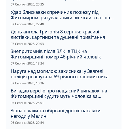
07 Серпня 2026, 23:35
Удар блискавки спричинив пожежу під
Житомиром: рятувальники витягли з вогню
кота
07 Серпня 2026, 22:40
День ангела Григорія 8 серпня: красиві
листівки, картинки та душевні привітання
07 Серпня 2026, 20:03
Знепритомнів після ВЛК: в ТЦК на
Житомирщині помер 46-річний чоловік
07 Серпня 2026, 18:24
Наруга над могилою захисника: у Звягелі
поліція розшукала 69-річного зловмисника
07 Серпня 2026, 10:26
Вигадав версію про нещасний випадок: на
Житомирщині судитимуть чоловіка за
вбивство співмешканки
06 Серпня 2026, 23:01
Зірвані дахи та обірвані дроти: наслідки
негоди у Малині
06 Серпня 2026, 20:54