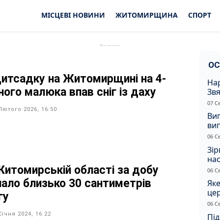
МІСЦЕВІ НОВИНИ
ЖИТОМИРЩИНА
СПОРТ
ОС
дитсадку на Житомирщині на 4-
Нар
ного малюка впав сніг із даху
Звя
рі
07 С
Лютого 2026, 16:50
Ви
ви
суд
06 С
сп
Зір
нас
Житомирській області за добу
06 С
пало близько 30 сантиметрів
Яке
це
гу
дн
06 С
Січня 2024, 16:22
Під