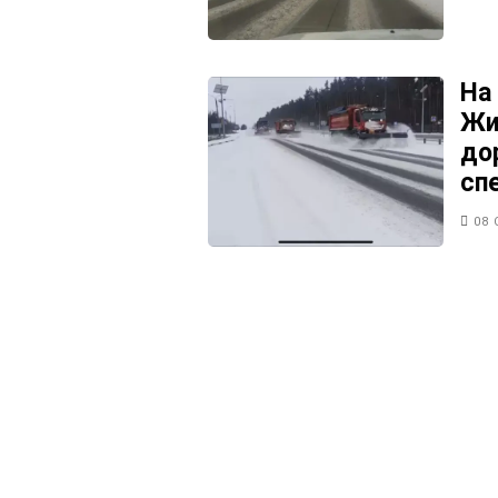
На
Жи
до
сп
08 