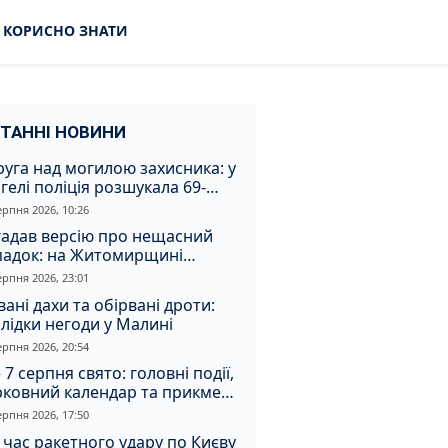
КОРИСНО ЗНАТИ
ТАННІ НОВИНИ
уга над могилою захисника: у
гелі поліція розшукала 69-
чного зловмисника
ерпня 2026, 10:26
гадав версію про нещасний
падок: на Житомирщині
итимуть чоловіка за вбивство
ерпня 2026, 23:01
івмешканки
вані дахи та обірвані дроти:
лідки негоди у Малині
ерпня 2026, 20:54
 7 серпня свято: головні події,
рковний календар та прикмети
я
ерпня 2026, 17:50
 час ракетного удару по Києву