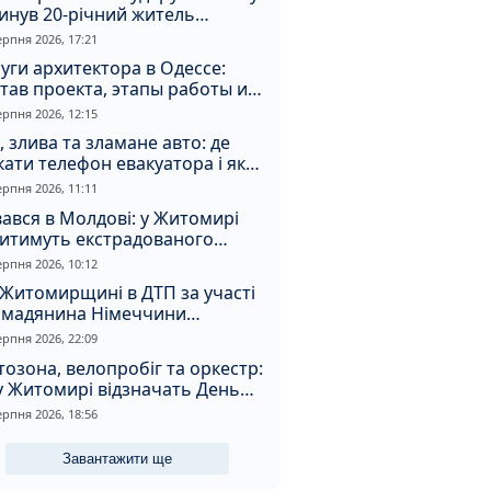
инув 20-річний житель
томирщини
ерпня 2026, 17:21
уги архитектора в Одессе:
тав проекта, этапы работы и
оимость
ерпня 2026, 12:15
, злива та зламане авто: де
ати телефон евакуатора і як
натрапити на аферистів
ерпня 2026, 11:11
ався в Молдові: у Житомирі
дитимуть екстрадованого
земця за сурогатний спирт і
ерпня 2026, 10:12
дмивання грошей
Житомирщині в ДТП за участі
омадянина Німеччини
страждали двоє людей
ерпня 2026, 22:09
озона, велопробіг та оркестр:
у Житомирі відзначать День
апора та День Незалежності
ерпня 2026, 18:56
Завантажити ще