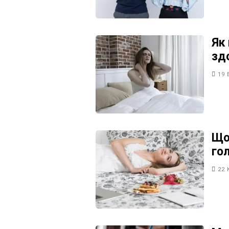
Як 
зд
19 
Що
го
22 