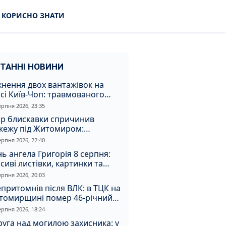
КОРИСНО ЗНАТИ
ТАННІ НОВИНИ
кнення двох вантажівок на
сі Київ-Чоп: травмованого
ія забрали до лікарні
ерпня 2026, 23:35
ар блискавки спричинив
жежу під Житомиром:
увальники витягли з вогню
ерпня 2026, 22:40
а
ь ангела Григорія 8 серпня:
сиві листівки, картинки та
евні привітання
ерпня 2026, 20:03
притомнів після ВЛК: в ТЦК на
томирщині помер 46-річний
овік
ерпня 2026, 18:24
уга над могилою захисника: у