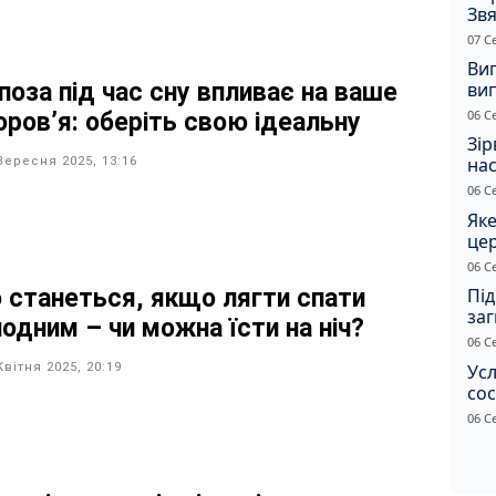
Звя
рі
07 С
Ви
ви
поза під час сну впливає на ваше
суд
06 С
оров’я: оберіть свою ідеальну
сп
Зір
нас
Вересня 2025, 13:16
06 С
Яке
це
дн
06 С
 станеться, якщо лягти спати
Під
заг
лодним – чи можна їсти на ніч?
Жи
06 С
Усл
Квітня 2025, 20:19
сос
ст
06 С