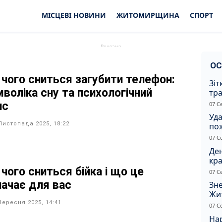
МІСЦЕВІ НОВИНИ
ЖИТОМИРЩИНА
СПОРТ
ОС
 чого сниться загубити телефон:
Зіт
мволіка сну та психологічний
тра
вод
нс
07 С
Уд
Листопада 2025, 18:22
по
рят
07 С
кот
Ден
кра
душ
чого сниться бійка і що це
07 С
начає для вас
Зне
Жи
чол
Вересня 2025, 14:41
07 С
Нар