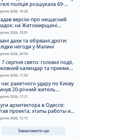
гелі поліція розшукала 69-
чного зловмисника
ерпня 2026, 10:26
гадав версію про нещасний
падок: на Житомирщині
итимуть чоловіка за вбивство
ерпня 2026, 23:01
івмешканки
вані дахи та обірвані дроти:
лідки негоди у Малині
ерпня 2026, 20:54
 7 серпня свято: головні події,
рковний календар та прикмети
я
ерпня 2026, 17:50
 час ракетного удару по Києву
инув 20-річний житель
томирщини
ерпня 2026, 17:21
уги архитектора в Одессе:
тав проекта, этапы работы и
оимость
ерпня 2026, 12:15
Завантажити ще