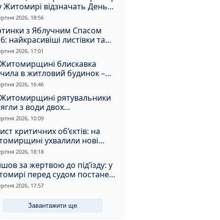
у Житомирі відзначать День
апора та День Незалежності
ерпня 2026, 18:56
ртинки з Яблучним Спасом
6: найкрасивіші листівки та
і привітання зі святом
ерпня 2026, 17:01
 Житомирщині блискавка
чила в житловий будинок –
алахнула пожежа
ерпня 2026, 16:46
 Житомирщині рятувальники
ягли з води двох
топельників
ерпня 2026, 10:09
ист критичних об’єктів: на
томирщині ухвалили нові
ення з безпеки
ерпня 2026, 18:18
шов за жертвою до під’їзду: у
томирі перед судом постане
падник
ерпня 2026, 17:57
Завантажити ще