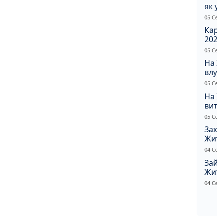
як 
Пр
05 С
Ка
202
щир
05 С
На
влу
сп
05 С
На
вит
по
05 С
Зах
Жи
ріш
04 С
Зай
Жи
на
04 С