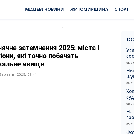
МІСЦЕВІ НОВИНИ
ЖИТОМИРЩИНА
СПОРТ
ОС
нячне затемнення 2025: міста і
Усл
іони, які точно побачать
сос
ст
ікальне явище
06 С
Ніч
Березня 2025, 09:41
шук
не 
06 С
Хов
су
іно
06 С
ві
На 
гр
по
05 С
Фот