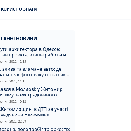
КОРИСНО ЗНАТИ
ТАННІ НОВИНИ
уги архитектора в Одессе:
тав проекта, этапы работы и
оимость
ерпня 2026, 12:15
, злива та зламане авто: де
ати телефон евакуатора і як
натрапити на аферистів
ерпня 2026, 11:11
ався в Молдові: у Житомирі
дитимуть екстрадованого
земця за сурогатний спирт і
ерпня 2026, 10:12
дмивання грошей
Житомирщині в ДТП за участі
омадянина Німеччини
страждали двоє людей
ерпня 2026, 22:09
озона, велопробіг та оркестр: