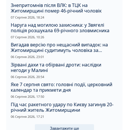
Знепритомнів після ВЛК: в ТЦК на
Житомирщині помер 46-річний чоловік
07 Серпня 2026, 18:24
Наруга над могилою захисника: у Звягелі
поліція розшукала 69-річного зловмисника
07 Серпня 2026, 10:26
Вигадав версію про нещасний випадок: на
Житомирщині судитимуть чоловіка за
вбивство співмешканки
06 Серпня 2026, 23:01
Зірвані дахи та обірвані дроти: наслідки
негоди у Малині
06 Серпня 2026, 20:54
Яке 7 серпня свято: головні події, церковний
календар та прикмети дня
06 Серпня 2026, 17:50
Під час ракетного удару по Києву загинув 20-
річний житель Житомирщини
06 Серпня 2026, 17:21
Завантажити ще