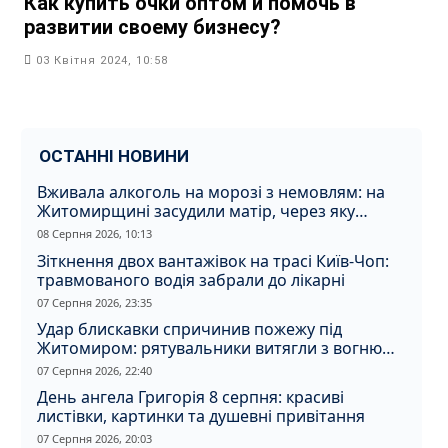
Как купить очки оптом и помочь в
развитии своему бизнесу?
03 Квітня 2024, 10:58
ОСТАННІ НОВИНИ
Вживала алкоголь на морозі з немовлям: на
Житомирщині засудили матір, через яку
дитина отримала обмороження
08 Серпня 2026, 10:13
Зіткнення двох вантажівок на трасі Київ-Чоп:
травмованого водія забрали до лікарні
07 Серпня 2026, 23:35
Удар блискавки спричинив пожежу під
Житомиром: рятувальники витягли з вогню
кота
07 Серпня 2026, 22:40
День ангела Григорія 8 серпня: красиві
листівки, картинки та душевні привітання
07 Серпня 2026, 20:03