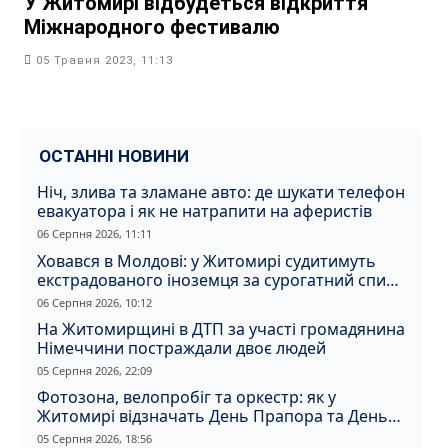
У Житомирі відбудеться відкриття
Міжнародного фестивалю
05 Травня 2023, 11:13
ОСТАННІ НОВИНИ
Ніч, злива та зламане авто: де шукати телефон
евакуатора і як не натрапити на аферистів
06 Серпня 2026, 11:11
Ховався в Молдові: у Житомирі судитимуть
екстрадованого іноземця за сурогатний спирт
і відмивання грошей
06 Серпня 2026, 10:12
На Житомирщині в ДТП за участі громадянина
Німеччини постраждали двоє людей
05 Серпня 2026, 22:09
Фотозона, велопробіг та оркестр: як у
Житомирі відзначать День Прапора та День
Незалежності
05 Серпня 2026, 18:56