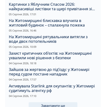
Картинки з Яблучним Спасом 2026:
найкрасивіші листівки та щирі привітання зі
святом
05 Серпня 2026, 17:01
На Житомирщині блискавка влучила в
житловий будинок – спалахнула пожежа
05 Серпня 2026, 16:46
На Житомирщині рятувальники витягли з
води двох потопельників
05 Серпня 2026, 10:09
Захист критичних об’єктів: на Житомирщині
ухвалили нові рішення з безпеки
04 Серпня 2026, 18:18
Зайшов за жертвою до під’їзду: у Житомирі
перед судом постане нападник
04 Серпня 2026, 17:57
Активувала Starlink для окупантів: у Житомирі
судитимуть агентку рф
04 Серпня 2026, 17:10
Завантажити ще