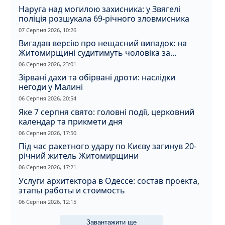
Наруга над могилою захисника: у Звягелі
поліція розшукала 69-річного зловмисника
07 Серпня 2026, 10:26
Вигадав версію про нещасний випадок: на
Житомирщині судитимуть чоловіка за
вбивство співмешканки
06 Серпня 2026, 23:01
Зірвані дахи та обірвані дроти: наслідки
негоди у Малині
06 Серпня 2026, 20:54
Яке 7 серпня свято: головні події, церковний
календар та прикмети дня
06 Серпня 2026, 17:50
Під час ракетного удару по Києву загинув 20-
річний житель Житомирщини
06 Серпня 2026, 17:21
Услуги архитектора в Одессе: состав проекта,
этапы работы и стоимость
06 Серпня 2026, 12:15
Завантажити ще