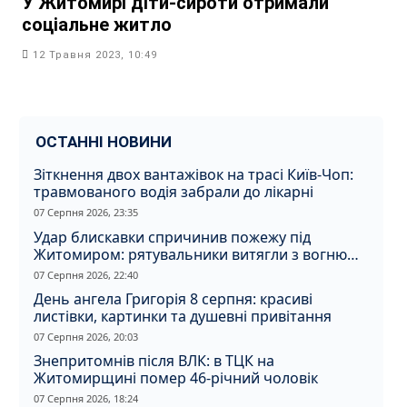
У Житомирі діти-сироти отримали
соціальне житло
12 Травня 2023, 10:49
ОСТАННІ НОВИНИ
Зіткнення двох вантажівок на трасі Київ-Чоп:
травмованого водія забрали до лікарні
07 Серпня 2026, 23:35
Удар блискавки спричинив пожежу під
Житомиром: рятувальники витягли з вогню
кота
07 Серпня 2026, 22:40
День ангела Григорія 8 серпня: красиві
листівки, картинки та душевні привітання
07 Серпня 2026, 20:03
Знепритомнів після ВЛК: в ТЦК на
Житомирщині помер 46-річний чоловік
07 Серпня 2026, 18:24