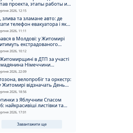
тав проекта, этапы работы и
оимость
ерпня 2026, 12:15
, злива та зламане авто: де
ати телефон евакуатора і як
натрапити на аферистів
ерпня 2026, 11:11
ався в Молдові: у Житомирі
дитимуть екстрадованого
земця за сурогатний спирт і
ерпня 2026, 10:12
дмивання грошей
Житомирщині в ДТП за участі
омадянина Німеччини
страждали двоє людей
ерпня 2026, 22:09
озона, велопробіг та оркестр:
у Житомирі відзначать День
апора та День Незалежності
ерпня 2026, 18:56
ртинки з Яблучним Спасом
6: найкрасивіші листівки та
і привітання зі святом
ерпня 2026, 17:01
Завантажити ще