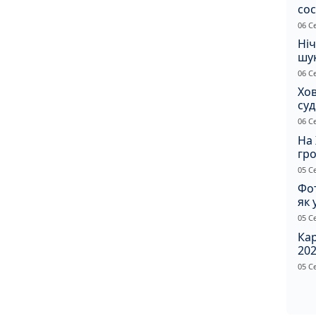
сос
ст
06 С
Ніч
шук
не 
06 С
Хов
су
іно
06 С
ві
На 
гр
по
05 С
Фот
як 
Пр
05 С
Ка
202
щир
05 С