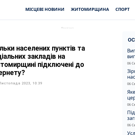
МІСЦЕВІ НОВИНИ
ЖИТОМИРЩИНА
СПОРТ
ОС
ільки населених пунктів та
Ви
ціальних закладів на
ви
суд
томирщині підключені до
06 С
сп
Зір
тернету?
нас
Листопада 2023, 10:39
06 С
Яке
це
дн
06 С
Під
заг
Жи
06 С
Усл