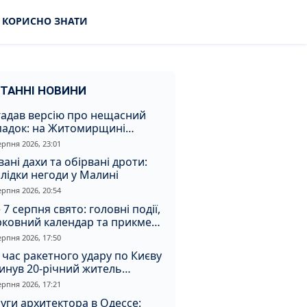
КОРИСНО ЗНАТИ
ТАННІ НОВИНИ
гадав версію про нещасний
падок: на Житомирщині
итимуть чоловіка за вбивство
ерпня 2026, 23:01
івмешканки
вані дахи та обірвані дроти:
лідки негоди у Малині
ерпня 2026, 20:54
 7 серпня свято: головні події,
рковний календар та прикмети
я
ерпня 2026, 17:50
 час ракетного удару по Києву
инув 20-річний житель
томирщини
ерпня 2026, 17:21
уги архитектора в Одессе: