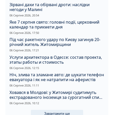
Зірвані дахи та обірвані дроти: наслідки
негоди у Малині
06 Серпня 2026, 20:54
Яке 7 серпня свято: головні події, церковний
календар та прикмети дня
06 Серпня 2026, 17:50
Під час ракетного удару по Києву загинув 20-
річний житель Житомирщини
06 Серпня 2026, 17:21
Услуги архитектора в Одессе: состав проекта,
этапы работы и стоимость
06 Серпня 2026, 12:15
Ніч, злива та зламане авто: де шукати телефон
евакуатора і як не натрапити на аферистів
06 Серпня 2026, 11:11
Ховався в Молдові: у Житомирі судитимуть
екстрадованого іноземця за сурогатний спирт
і відмивання грошей
06 Серпня 2026, 10:12
Завантажити ще