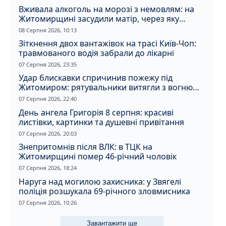
Вживала алкоголь на морозі з немовлям: на
Житомирщині засудили матір, через яку
дитина отримала обмороження
08 Серпня 2026, 10:13
Зіткнення двох вантажівок на трасі Київ-Чоп:
травмованого водія забрали до лікарні
07 Серпня 2026, 23:35
Удар блискавки спричинив пожежу під
Житомиром: рятувальники витягли з вогню
кота
07 Серпня 2026, 22:40
День ангела Григорія 8 серпня: красиві
листівки, картинки та душевні привітання
07 Серпня 2026, 20:03
Знепритомнів після ВЛК: в ТЦК на
Житомирщині помер 46-річний чоловік
07 Серпня 2026, 18:24
Наруга над могилою захисника: у Звягелі
поліція розшукала 69-річного зловмисника
07 Серпня 2026, 10:26
Завантажити ще