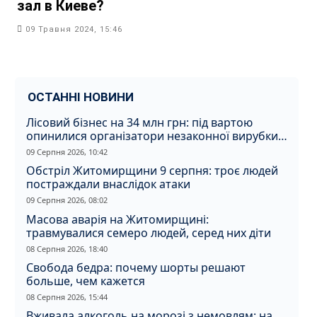
зал в Киеве?
09 Травня 2024, 15:46
ОСТАННІ НОВИНИ
Лісовий бізнес на 34 млн грн: під вартою
опинилися організатори незаконної вирубки
на Житомирщині
09 Серпня 2026, 10:42
Обстріл Житомирщини 9 серпня: троє людей
постраждали внаслідок атаки
09 Серпня 2026, 08:02
Масова аварія на Житомирщині:
травмувалися семеро людей, серед них діти
08 Серпня 2026, 18:40
Свобода бедра: почему шорты решают
больше, чем кажется
08 Серпня 2026, 15:44
Вживала алкоголь на морозі з немовлям: на