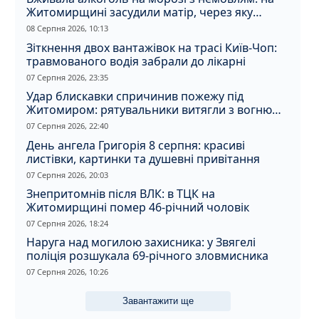
Житомирщині засудили матір, через яку
дитина отримала обмороження
08 Серпня 2026, 10:13
Зіткнення двох вантажівок на трасі Київ-Чоп:
травмованого водія забрали до лікарні
07 Серпня 2026, 23:35
Удар блискавки спричинив пожежу під
Житомиром: рятувальники витягли з вогню
кота
07 Серпня 2026, 22:40
День ангела Григорія 8 серпня: красиві
листівки, картинки та душевні привітання
07 Серпня 2026, 20:03
Знепритомнів після ВЛК: в ТЦК на
Житомирщині помер 46-річний чоловік
07 Серпня 2026, 18:24
Наруга над могилою захисника: у Звягелі
поліція розшукала 69-річного зловмисника
07 Серпня 2026, 10:26
Завантажити ще