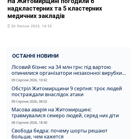
На Житомирщині погодили 6
надкластерних та 5 кластерних
медичних закладів
26 Липня 2023, 10:55
ОСТАННІ НОВИНИ
Лісовий бізнес на 34 млн грн: під вартою
опинилися організатори незаконної вирубки
на Житомирщині
09 Серпня 2026, 10:42
Обстріл Житомирщини 9 серпня: троє людей
постраждали внаслідок атаки
09 Серпня 2026, 08:02
Масова аварія на Житомирщині:
травмувалися семеро людей, серед них діти
08 Серпня 2026, 18:40
Свобода бедра: почему шорты решают
больше, чем кажется