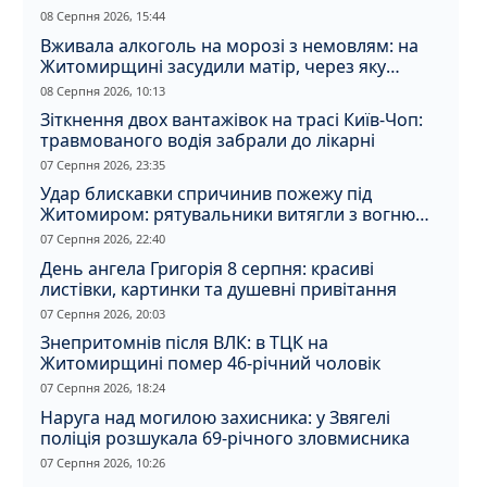
08 Серпня 2026, 15:44
Вживала алкоголь на морозі з немовлям: на
Житомирщині засудили матір, через яку
дитина отримала обмороження
08 Серпня 2026, 10:13
Зіткнення двох вантажівок на трасі Київ-Чоп:
травмованого водія забрали до лікарні
07 Серпня 2026, 23:35
Удар блискавки спричинив пожежу під
Житомиром: рятувальники витягли з вогню
кота
07 Серпня 2026, 22:40
День ангела Григорія 8 серпня: красиві
листівки, картинки та душевні привітання
07 Серпня 2026, 20:03
Знепритомнів після ВЛК: в ТЦК на
Житомирщині помер 46-річний чоловік
07 Серпня 2026, 18:24
Наруга над могилою захисника: у Звягелі
поліція розшукала 69-річного зловмисника
07 Серпня 2026, 10:26