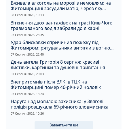
Вживала алкоголь на морозі з немовлям: на
Житомирщині засудили матір, через яку
дитина отримала обмороження
08 Серпня 2026, 10:13
Зіткнення двох вантажівок на трасі Київ-Чоп:
травмованого водія забрали до лікарні
07 Серпня 2026, 23:35
Удар блискавки спричинив пожежу під
Житомиром: рятувальники витягли з вогню
кота
07 Серпня 2026, 22:40
День ангела Григорія 8 серпня: красиві
листівки, картинки та душевні привітання
07 Серпня 2026, 20:03
Знепритомнів після ВЛК: в ТЦК на
Житомирщині помер 46-річний чоловік
07 Серпня 2026, 18:24
Наруга над могилою захисника: у Звягелі
поліція розшукала 69-річного зловмисника
07 Серпня 2026, 10:26
Завантажити ще