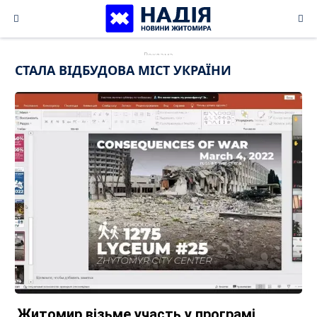
Skip
to
content
СТАЛА ВІДБУДОВА МІСТ УКРАЇНИ
Житомир візьме участь у програмі