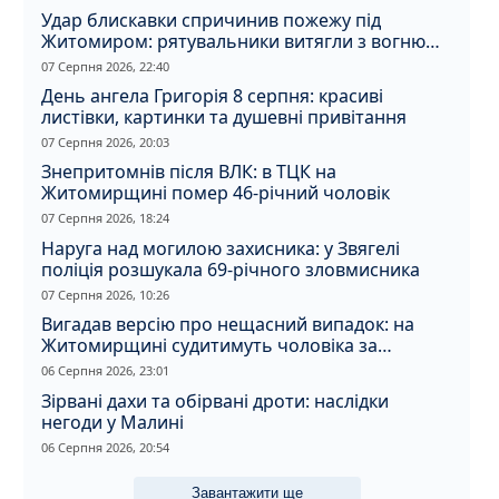
Удар блискавки спричинив пожежу під
Житомиром: рятувальники витягли з вогню
кота
07 Серпня 2026, 22:40
День ангела Григорія 8 серпня: красиві
листівки, картинки та душевні привітання
07 Серпня 2026, 20:03
Знепритомнів після ВЛК: в ТЦК на
Житомирщині помер 46-річний чоловік
07 Серпня 2026, 18:24
Наруга над могилою захисника: у Звягелі
поліція розшукала 69-річного зловмисника
07 Серпня 2026, 10:26
Вигадав версію про нещасний випадок: на
Житомирщині судитимуть чоловіка за
вбивство співмешканки
06 Серпня 2026, 23:01
Зірвані дахи та обірвані дроти: наслідки
негоди у Малині
06 Серпня 2026, 20:54
Завантажити ще