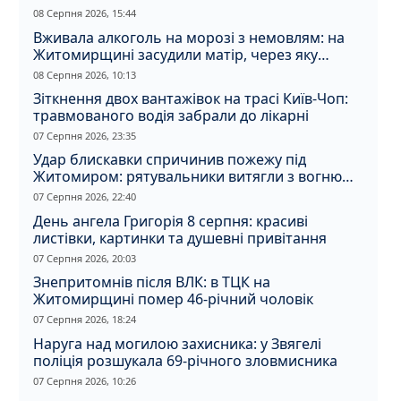
08 Серпня 2026, 15:44
Вживала алкоголь на морозі з немовлям: на
Житомирщині засудили матір, через яку
дитина отримала обмороження
08 Серпня 2026, 10:13
Зіткнення двох вантажівок на трасі Київ-Чоп:
травмованого водія забрали до лікарні
07 Серпня 2026, 23:35
Удар блискавки спричинив пожежу під
Житомиром: рятувальники витягли з вогню
кота
07 Серпня 2026, 22:40
День ангела Григорія 8 серпня: красиві
листівки, картинки та душевні привітання
07 Серпня 2026, 20:03
Знепритомнів після ВЛК: в ТЦК на
Житомирщині помер 46-річний чоловік
07 Серпня 2026, 18:24
Наруга над могилою захисника: у Звягелі
поліція розшукала 69-річного зловмисника
07 Серпня 2026, 10:26