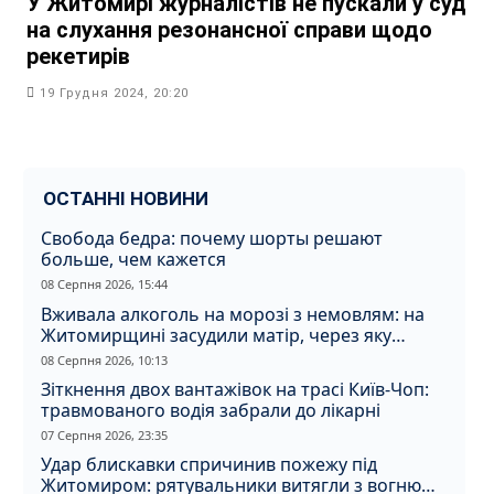
У Житомирі журналістів не пускали у суд
на слухання резонансної справи щодо
рекетирів
19 Грудня 2024, 20:20
ОСТАННІ НОВИНИ
Свобода бедра: почему шорты решают
больше, чем кажется
08 Серпня 2026, 15:44
Вживала алкоголь на морозі з немовлям: на
Житомирщині засудили матір, через яку
дитина отримала обмороження
08 Серпня 2026, 10:13
Зіткнення двох вантажівок на трасі Київ-Чоп:
травмованого водія забрали до лікарні
07 Серпня 2026, 23:35
Удар блискавки спричинив пожежу під
Житомиром: рятувальники витягли з вогню