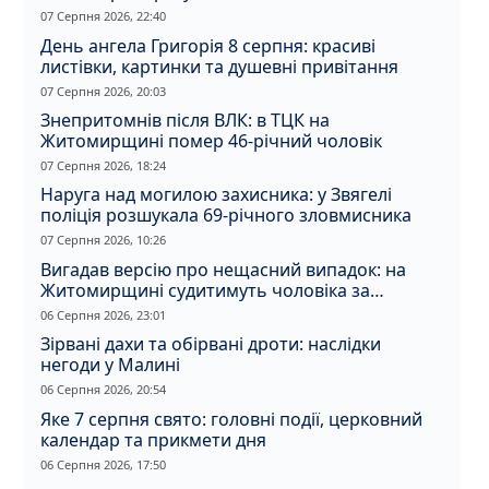
кота
07 Серпня 2026, 22:40
День ангела Григорія 8 серпня: красиві
листівки, картинки та душевні привітання
07 Серпня 2026, 20:03
Знепритомнів після ВЛК: в ТЦК на
Житомирщині помер 46-річний чоловік
07 Серпня 2026, 18:24
Наруга над могилою захисника: у Звягелі
поліція розшукала 69-річного зловмисника
07 Серпня 2026, 10:26
Вигадав версію про нещасний випадок: на
Житомирщині судитимуть чоловіка за
вбивство співмешканки
06 Серпня 2026, 23:01
Зірвані дахи та обірвані дроти: наслідки
негоди у Малині
06 Серпня 2026, 20:54
Яке 7 серпня свято: головні події, церковний
календар та прикмети дня
06 Серпня 2026, 17:50