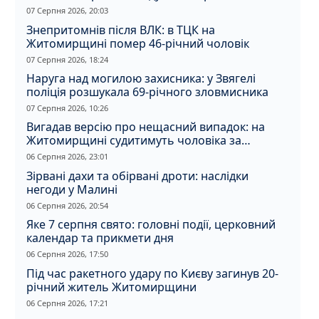
07 Серпня 2026, 20:03
Знепритомнів після ВЛК: в ТЦК на
Житомирщині помер 46-річний чоловік
07 Серпня 2026, 18:24
Наруга над могилою захисника: у Звягелі
поліція розшукала 69-річного зловмисника
07 Серпня 2026, 10:26
Вигадав версію про нещасний випадок: на
Житомирщині судитимуть чоловіка за
вбивство співмешканки
06 Серпня 2026, 23:01
Зірвані дахи та обірвані дроти: наслідки
негоди у Малині
06 Серпня 2026, 20:54
Яке 7 серпня свято: головні події, церковний
календар та прикмети дня
06 Серпня 2026, 17:50
Під час ракетного удару по Києву загинув 20-
річний житель Житомирщини
06 Серпня 2026, 17:21