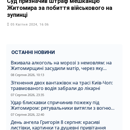
Суд призначив штраф мешканцю
Житомира за побиття військового на
зупинці
05 Квітня 2024, 16:06
ОСТАННІ НОВИНИ
Вживала алкоголь на морозі з немовлям: на
Житомирщині засудили матір, через яку
дитина отримала обмороження
08 Серпня 2026, 10:13
Зіткнення двох вантажівок на трасі Київ-Чоп:
травмованого водія забрали до лікарні
07 Серпня 2026, 23:35
Удар блискавки спричинив пожежу під
Житомиром: рятувальники витягли з вогню
кота
07 Серпня 2026, 22:40
День ангела Григорія 8 серпня: красиві
листівки, картинки та душевні привітання