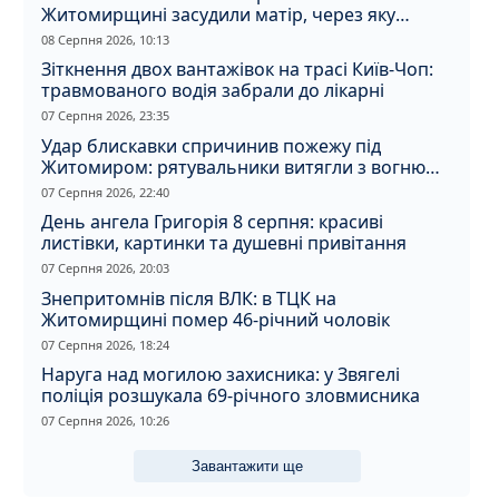
Житомирщині засудили матір, через яку
дитина отримала обмороження
08 Серпня 2026, 10:13
Зіткнення двох вантажівок на трасі Київ-Чоп:
травмованого водія забрали до лікарні
07 Серпня 2026, 23:35
Удар блискавки спричинив пожежу під
Житомиром: рятувальники витягли з вогню
кота
07 Серпня 2026, 22:40
День ангела Григорія 8 серпня: красиві
листівки, картинки та душевні привітання
07 Серпня 2026, 20:03
Знепритомнів після ВЛК: в ТЦК на
Житомирщині помер 46-річний чоловік
07 Серпня 2026, 18:24
Наруга над могилою захисника: у Звягелі
поліція розшукала 69-річного зловмисника
07 Серпня 2026, 10:26
Завантажити ще