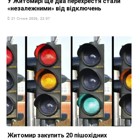
У Житомирі ще два перехрестя стали
«незалежними» від відключень
21 Січня 2026, 22:07
Житомир закупить 20 пішохідних