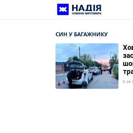
Skip
to
content
СИН У БАГАЖНИКУ
Хо
зас
шо
тр
09 