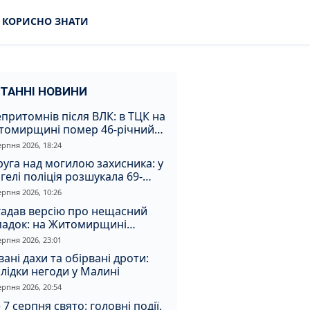
КОРИСНО ЗНАТИ
ТАННІ НОВИНИ
притомнів після ВЛК: в ТЦК на
томирщині помер 46-річний
овік
ерпня 2026, 18:24
уга над могилою захисника: у
гелі поліція розшукала 69-
чного зловмисника
ерпня 2026, 10:26
гадав версію про нещасний
падок: на Житомирщині
итимуть чоловіка за вбивство
ерпня 2026, 23:01
івмешканки
вані дахи та обірвані дроти:
лідки негоди у Малині
ерпня 2026, 20:54
 7 серпня свято: головні події,