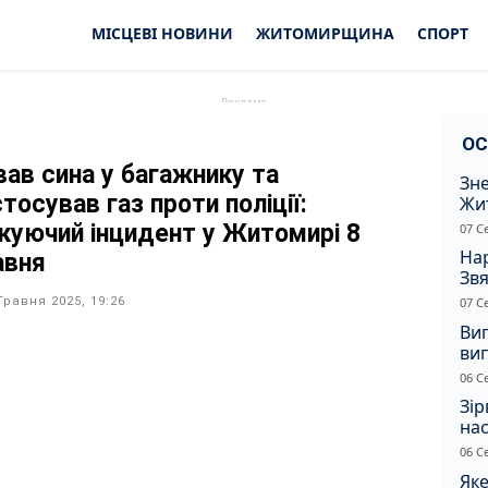
МІСЦЕВІ НОВИНИ
ЖИТОМИРЩИНА
СПОРТ
ОС
вав сина у багажнику та
Зне
тосував газ проти поліції:
Жи
чол
куючий інцидент у Житомирі 8
07 С
Нар
авня
Звя
рі
Травня 2025, 19:26
07 С
Ви
ви
суд
06 С
сп
Зір
нас
06 С
Яке