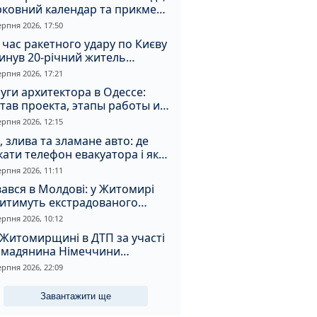
рковний календар та прикмети
я
ерпня 2026, 17:50
 час ракетного удару по Києву
инув 20-річний житель
томирщини
ерпня 2026, 17:21
уги архитектора в Одессе:
тав проекта, этапы работы и
оимость
ерпня 2026, 12:15
, злива та зламане авто: де
ати телефон евакуатора і як
натрапити на аферистів
ерпня 2026, 11:11
ався в Молдові: у Житомирі
дитимуть екстрадованого
земця за сурогатний спирт і
ерпня 2026, 10:12
дмивання грошей
Житомирщині в ДТП за участі
омадянина Німеччини
страждали двоє людей
ерпня 2026, 22:09
Завантажити ще