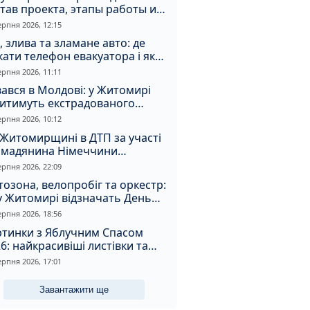
тав проекта, этапы работы и
оимость
ерпня 2026, 12:15
, злива та зламане авто: де
ати телефон евакуатора і як
натрапити на аферистів
ерпня 2026, 11:11
ався в Молдові: у Житомирі
дитимуть екстрадованого
земця за сурогатний спирт і
ерпня 2026, 10:12
дмивання грошей
Житомирщині в ДТП за участі
омадянина Німеччини
страждали двоє людей
ерпня 2026, 22:09
озона, велопробіг та оркестр:
у Житомирі відзначать День
апора та День Незалежності
ерпня 2026, 18:56
ртинки з Яблучним Спасом
6: найкрасивіші листівки та
і привітання зі святом
ерпня 2026, 17:01
Завантажити ще