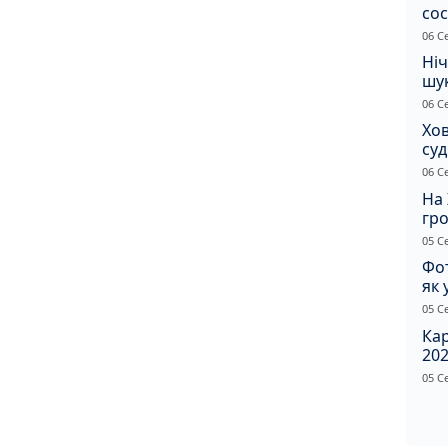
сос
ст
06 С
Ніч
шук
не 
06 С
Хов
су
іно
06 С
ві
На 
гр
по
05 С
Фот
як 
Пр
05 С
Ка
202
щир
05 С