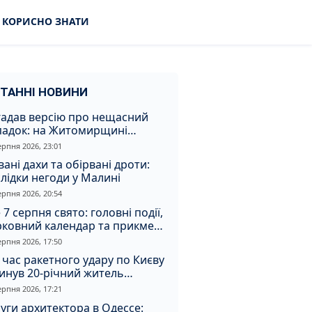
КОРИСНО ЗНАТИ
ТАННІ НОВИНИ
гадав версію про нещасний
падок: на Житомирщині
итимуть чоловіка за вбивство
ерпня 2026, 23:01
івмешканки
вані дахи та обірвані дроти:
лідки негоди у Малині
ерпня 2026, 20:54
 7 серпня свято: головні події,
рковний календар та прикмети
я
ерпня 2026, 17:50
 час ракетного удару по Києву
инув 20-річний житель
томирщини
ерпня 2026, 17:21
уги архитектора в Одессе: