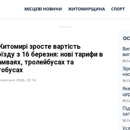
МІСЦЕВІ НОВИНИ
ЖИТОМИРЩИНА
СПОРТ
ОС
Житомирі зросте вартість
Ви
їзду з 16 березня: нові тарифи в
ви
суд
амваях, тролейбусах та
06 С
сп
Зір
тобусах
нас
Березня 2026, 23:16
06 С
Яке
це
дн
06 С
Під
заг
Жи
06 С
Усл