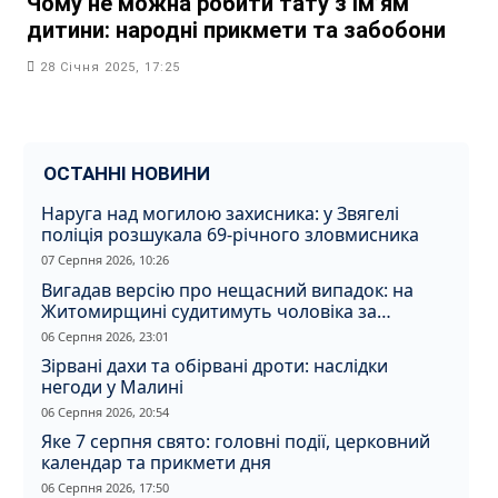
Чому не можна робити тату з ім’ям
дитини: народні прикмети та забобони
28 Січня 2025, 17:25
ОСТАННІ НОВИНИ
Наруга над могилою захисника: у Звягелі
поліція розшукала 69-річного зловмисника
07 Серпня 2026, 10:26
Вигадав версію про нещасний випадок: на
Житомирщині судитимуть чоловіка за
вбивство співмешканки
06 Серпня 2026, 23:01
Зірвані дахи та обірвані дроти: наслідки
негоди у Малині
06 Серпня 2026, 20:54
Яке 7 серпня свято: головні події, церковний
календар та прикмети дня
06 Серпня 2026, 17:50