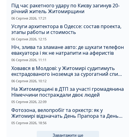
Під час ракетного удару по Києву загинув 20-
річний житель Житомирщини
06 Серпня 2026, 17:21
Услуги архитектора в Одессе: состав проекта,
этапы работы и стоимость
06 Серпня 2026, 12:15
Ніч, злива та зламане авто: де шукати телефон
евакуатора і як не натрапити на аферистів
06 Серпня 2026, 11:11
Ховався в Молдові: у Житомирі судитимуть
екстрадованого іноземця за сурогатний спирт
і відмивання грошей
06 Серпня 2026, 10:12
На Житомирщині в ДТП за участі громадянина
Німеччини постраждали двоє людей
05 Серпня 2026, 22:09
Фотозона, велопробіг та оркестр: як у
Житомирі відзначать День Прапора та День
Незалежності
05 Серпня 2026, 18:56
Завантажити ще